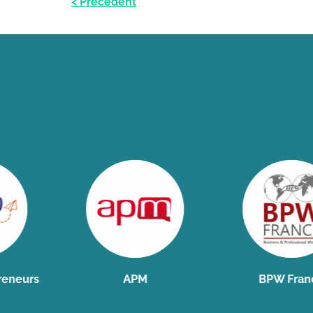
< Précédent
rs
APM
BPW France