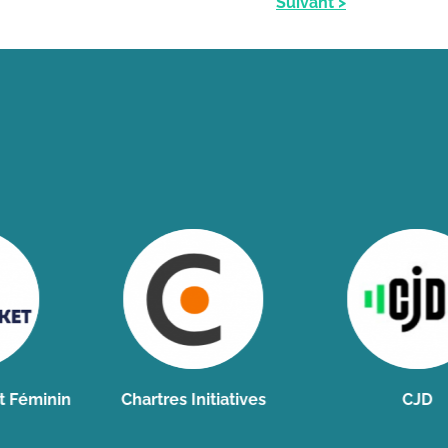
Suivant >
inin
Chartres Initiatives
CJD