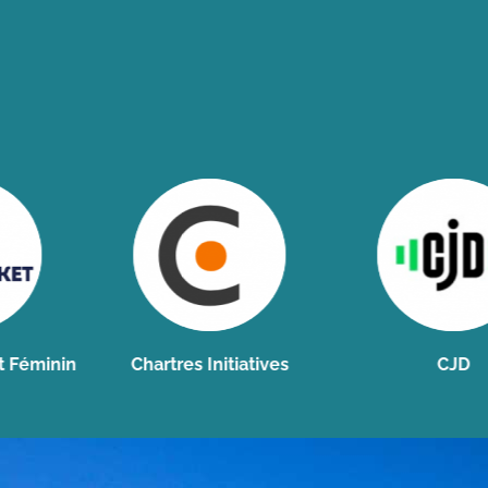
nin
Chartres Initiatives
CJD