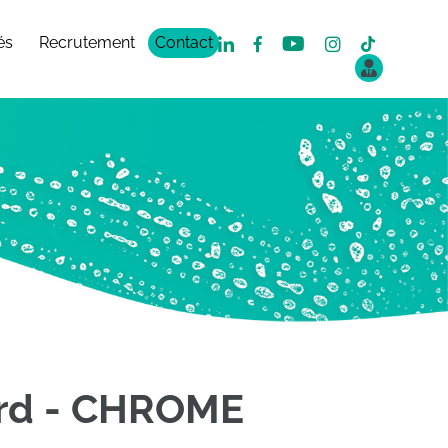
és
Recrutement
Contact
ord - CHROME